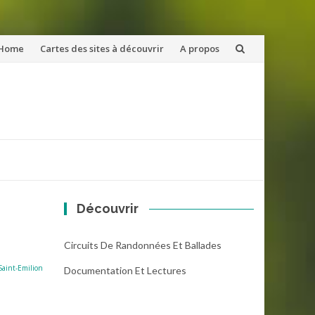
ler
Home
Cartes des sites à découvrir
A propos
u
ntenu
Découvrir
Circuits De Randonnées Et Ballades
Saint-Emilion
Documentation Et Lectures