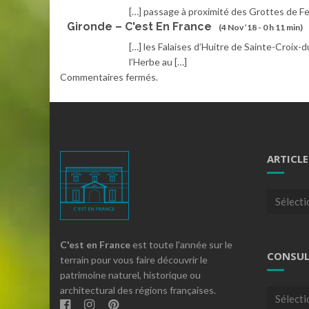
[…] passage à proximité des Grottes de Fe
Gironde – C'est En France
(4 Nov ’18 - 0 h 11 min)
[…] les Falaises d’Huitre de Sainte-Croix-d
l’Herbe au […]
Commentaires fermés.
ARTICLE
Articles
par
theme
C'est en France
est toute l'année sur le
CONSUL
terrain pour vous faire découvrir le
patrimoine naturel, historique ou
architectural des régions françaises.
Consulte
nos