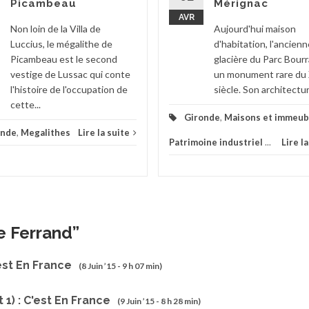
Picambeau
Mérignac
AVR
Non loin de la Villa de
Aujourd'hui maison
Luccius, le mégalithe de
d'habitation, l'ancienn
Picambeau est le second
glacière du Parc Bour
vestige de Lussac qui conte
un monument rare du 
l'histoire de l'occupation de
siècle. Son architectur
cette...
Gironde
,
Maisons et immeub
onde
,
Megalithes
Lire la suite
Patrimoine industriel
...
Lire l
e Ferrand
”
'est En France
(8 Juin ’15 - 9 h 07 min)
1) : C'est En France
(9 Juin ’15 - 8 h 28 min)