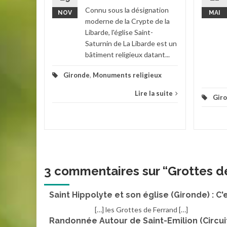
Connu sous la désignation
NOV
MAI
Palais
,
moderne de la Crypte de la
Libarde, l'église Saint-
la suite
Saturnin de La Libarde est un
bâtiment religieux datant...
Gironde
,
Monuments religieux
Lire la suite
Gir
3 commentaires sur “
Grottes d
Saint Hippolyte et son église (Gironde) : C
[…] les Grottes de Ferrand […]
Randonnée Autour de Saint-Emilion (Circuit 