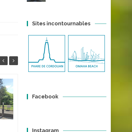
Sites incontournables
Lavoir Blanchereau
21
18
Facebook
La ville de Lormont de sa
DÉC
OCT
position sur les falaises de la
rive droite de la Garonne
profite d'un réseau
hydrologique très
important....
Instagram