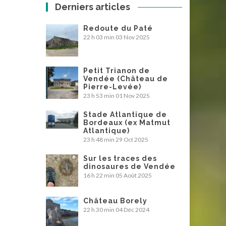
Derniers articles
Redoute du Paté
22 h 03 min
03 Nov 2025
Petit Trianon de
Vendée (Château de
Pierre-Levée)
23 h 53 min
01 Nov 2025
Stade Atlantique de
Bordeaux (ex Matmut
Atlantique)
23 h 48 min
29 Oct 2025
Sur les traces des
dinosaures de Vendée
16 h 22 min
05 Août 2025
Château Borely
22 h 30 min
04 Déc 2024