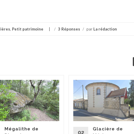
rières
,
Petit patrimoine
/
3 Réponses
/
par
La rédaction
Mégalithe de
Glacière de
02