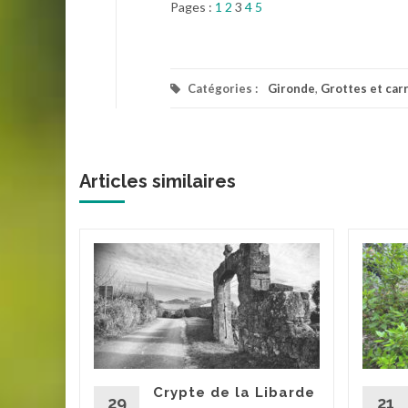
Pages :
1
2
3
4
5
Catégories :
Gironde
,
Grottes et car
Articles similaires
draut est
IVe
 région
onde. Il a
Crypte de la Libarde
29
21