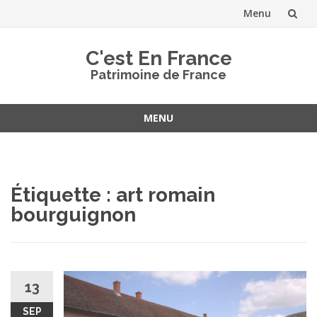
Menu
Aller
C'est En France
au
Patrimoine de France
contenu
MENU
Aller
au
contenu
Étiquette :
art romain
bourguignon
13
SEP