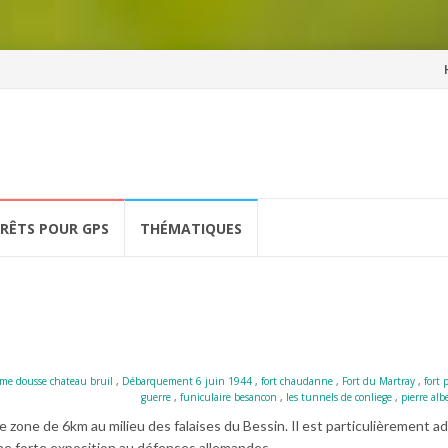
Al
a
co
ÉRÊTS POUR GPS
THÉMATIQUES
ame dousse chateau bruil
,
Débarquement 6 juin 1944
,
fort chaudanne
,
Fort du Martray
,
fort 
guerre
,
funiculaire besancon
,
les tunnels de conliege
,
pierre alb
zone de 6km au milieu des falaises du Bessin. Il est particulièrement a
ne forte exposition au défenses allemandes.