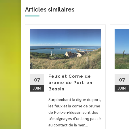
Articles similaires
ure
 du
Aulure est
ique qui
légendes.
Feux et Corne de
07
07
brume de Port-en-
e
JUIN
Bessin
JUIN
Surplombant la digue du port,
la suite
les feux et la corne de brume
de Port-en-Bessin sont des
témoignages d'un long passé
au contact de la mer....