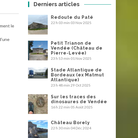
Derniers articles
Redoute du Paté
22 h 03 min
03 Nov 2025
ement le
d’une
Petit Trianon de
Vendée (Château de
Pierre-Levée)
23 h 53 min
01 Nov 2025
Stade Atlantique de
Bordeaux (ex Matmut
Atlantique)
23 h 48 min
29 Oct 2025
Sur les traces des
dinosaures de Vendée
16 h 22 min
05 Août 2025
Château Borely
22 h 30 min
04 Déc 2024