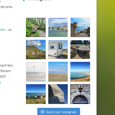
s
s de près
ach
« . ce
haut lieu
fférent
 307
e
Suivre sur Instagram