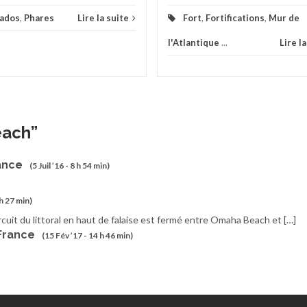
vados
,
Phares
Lire la suite
Fort
,
Fortifications
,
Mur de
l'Atlantique
...
Lire l
each
”
ance
(5 Juil ’16 - 8 h 54 min)
 h 27 min)
cuit du littoral en haut de falaise est fermé entre Omaha Beach et […]
 France
(15 Fév ’17 - 14 h 46 min)