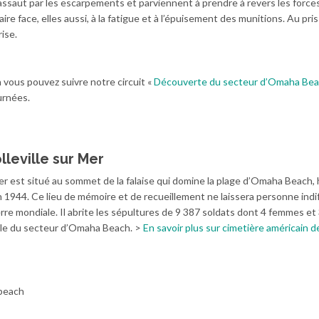
assaut par les escarpements et parviennent à prendre à revers les force
ire face, elles aussi, à la fatigue et à l’épuisement des munitions. Au pri
ise.
vous pouvez suivre notre circuit «
Découverte du secteur d’Omaha Be
urnées.
leville sur Mer
Mer est situé au sommet de la falaise qui domine la plage d’Omaha Beach, 
1944. Ce lieu de mémoire et de recueillement ne laissera personne indi
erre mondiale. Il abrite les sépultures de 9 387 soldats dont 4 femmes et
ble du secteur d’Omaha Beach. >
En savoir plus sur cimetière américain d
 beach