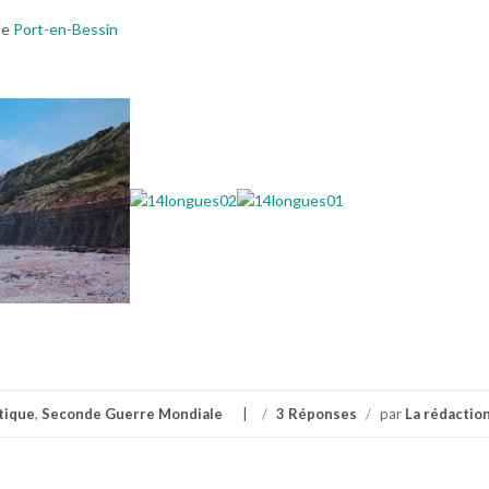
de
Port-en-Bessin
tique
,
Seconde Guerre Mondiale
/
3 Réponses
/
par
La rédactio