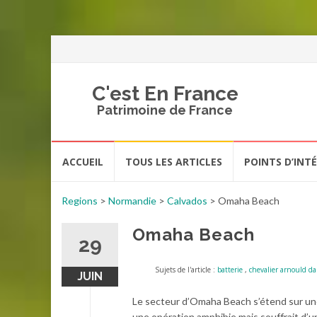
C'est En France
Patrimoine de France
Aller
ACCUEIL
TOUS LES ARTICLES
POINTS D’INT
au
contenu
Regions
>
Normandie
>
Calvados
>
Omaha Beach
Omaha Beach
29
Sujets de l'article :
batterie
,
chevalier arnould d
JUIN
Le secteur d’Omaha Beach s’étend sur une 
une opération amphibie mais souffrait d’u