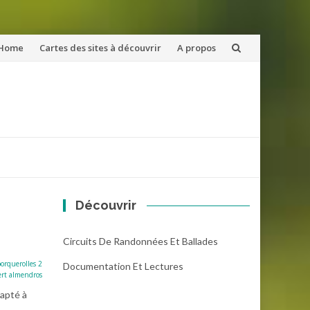
ler
Home
Cartes des sites à découvrir
A propos
u
ntenu
Découvrir
Circuits De Randonnées Et Ballades
porquerolles 2
Documentation Et Lectures
ert almendros
dapté à