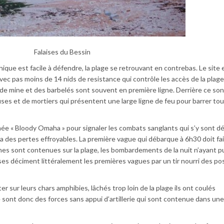
Falaises du Bessin
ique est facile à défendre, la plage se retrouvant en contrebas. Le site 
vec pas moins de 14 nids de resistance qui contrôle les accès de la plage
de mine et des barbelés sont souvent en première ligne. Derrière ce so
ses et de mortiers qui présentent une large ligne de feu pour barrer tou
e « Bloody Omaha » pour signaler les combats sanglants qui s’y sont dé
a des pertes effroyables. La première vague qui débarque à 6h30 doit fai
nes sont contenues sur la plage, les bombardements de la nuit n’ayant p
es déciment littéralement les premières vagues par un tir nourri des po
 sur leurs chars amphibies, lâchés trop loin de la plage ils ont coulés
ont donc des forces sans appui d’artillerie qui sont contenue dans une