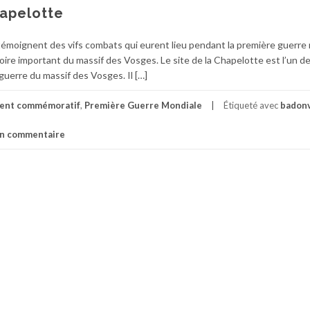
hapelotte
témoignent des vifs combats qui eurent lieu pendant la première guerre
oire important du massif des Vosges. Le site de la Chapelotte est l’un de
guerre du massif des Vosges. Il […]
nt commémoratif
,
Première Guerre Mondiale
Étiqueté avec
badonv
un commentaire