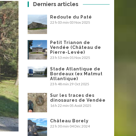
Derniers articles
Redoute du Paté
22 h 03 min
03 Nov 2025
Petit Trianon de
Vendée (Château de
Pierre-Levée)
23 h 53 min
01 Nov 2025
Stade Atlantique de
Bordeaux (ex Matmut
Atlantique)
23 h 48 min
29 Oct 2025
Sur les traces des
dinosaures de Vendée
16 h 22 min
05 Août 2025
Château Borely
22 h 30 min
04 Déc 2024