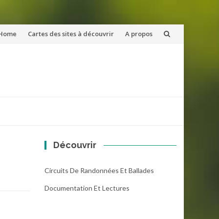
ler
Home
Cartes des sites à découvrir
A propos
u
ntenu
Découvrir
Circuits De Randonnées Et Ballades
Documentation Et Lectures