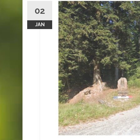
02
JAN