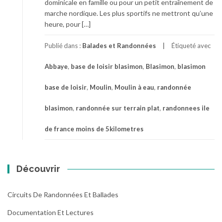
dominicale en famille ou pour un petit entraînement de
marche nordique. Les plus sportifs ne mettront qu’une
heure, pour […]
Publié dans :
Balades et Randonnées
Étiqueté avec
Abbaye
,
base de loisir blasimon
,
Blasimon
,
blasimon
base de loisir
,
Moulin
,
Moulin à eau
,
randonnée
blasimon
,
randonnée sur terrain plat
,
randonnees ile
de france moins de 5kilometres
Découvrir
Circuits De Randonnées Et Ballades
Documentation Et Lectures