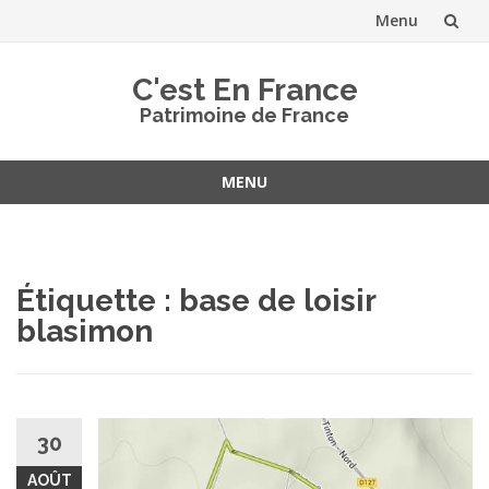
Menu
Aller
C'est En France
au
Patrimoine de France
contenu
MENU
Aller
au
contenu
Étiquette :
base de loisir
blasimon
30
AOÛT