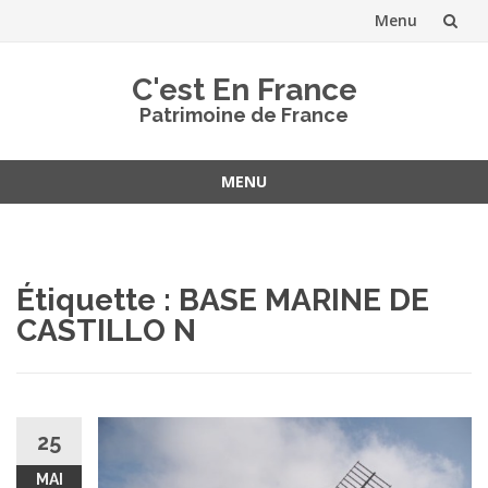
Menu
Aller
C'est En France
au
Patrimoine de France
contenu
MENU
Aller
au
contenu
Étiquette :
BASE MARINE DE
CASTILLO N
25
MAI