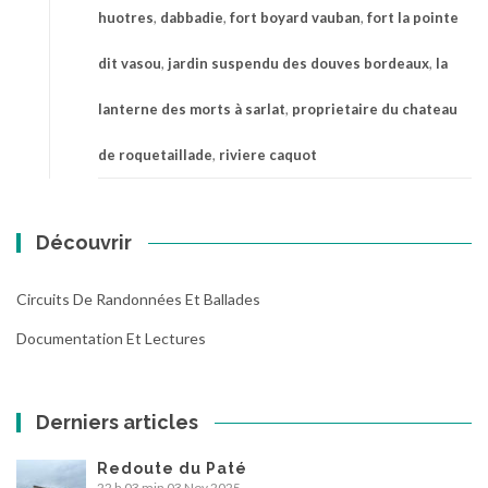
huotres
,
dabbadie
,
fort boyard vauban
,
fort la pointe
dit vasou
,
jardin suspendu des douves bordeaux
,
la
lanterne des morts à sarlat
,
proprietaire du chateau
de roquetaillade
,
riviere caquot
Découvrir
Circuits De Randonnées Et Ballades
Documentation Et Lectures
Derniers articles
Redoute du Paté
22 h 03 min
03 Nov 2025