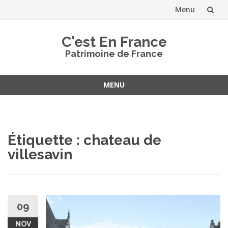
Menu
Aller
C'est En France
au
Patrimoine de France
contenu
MENU
Aller
au
contenu
Étiquette :
chateau de
villesavin
09
NOV