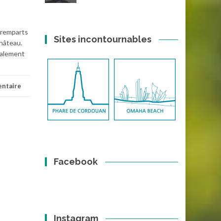
s remparts
Sites incontournables
château.
galement
ntaire
Facebook
Instagram