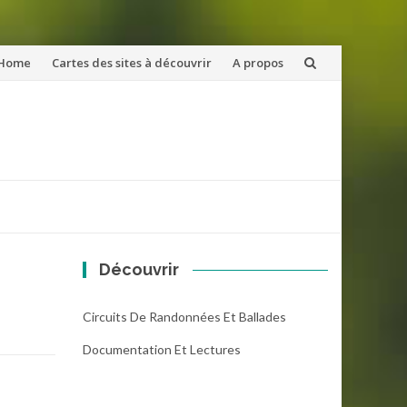
ler
Home
Cartes des sites à découvrir
A propos
u
ntenu
Découvrir
Circuits De Randonnées Et Ballades
Documentation Et Lectures