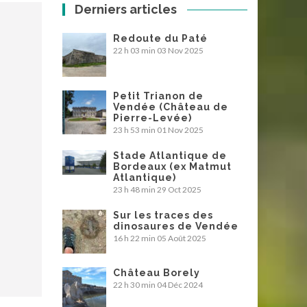
Derniers articles
Redoute du Paté
22 h 03 min
03 Nov 2025
Petit Trianon de
Vendée (Château de
Pierre-Levée)
23 h 53 min
01 Nov 2025
Stade Atlantique de
Bordeaux (ex Matmut
Atlantique)
23 h 48 min
29 Oct 2025
Sur les traces des
dinosaures de Vendée
16 h 22 min
05 Août 2025
Château Borely
22 h 30 min
04 Déc 2024