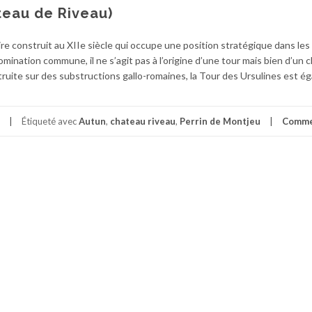
teau de Riveau)
aire construit au XIIe siècle qui occupe une position stratégique dans le
omination commune, il ne s’agit pas à l’origine d’une tour mais bien d’un 
ruite sur des substructions gallo-romaines, la Tour des Ursulines est é
Étiqueté avec
Autun
,
chateau riveau
,
Perrin de Montjeu
Comme