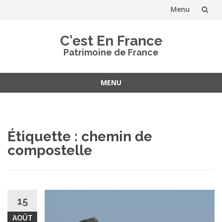
Menu
Aller
C'est En France
au
Patrimoine de France
contenu
MENU
Aller
au
contenu
Étiquette :
chemin de
compostelle
15
AOÛT