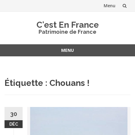
Menu
Aller
C'est En France
au
Patrimoine de France
contenu
MENU
Aller
au
contenu
Étiquette :
Chouans !
30
DÉC