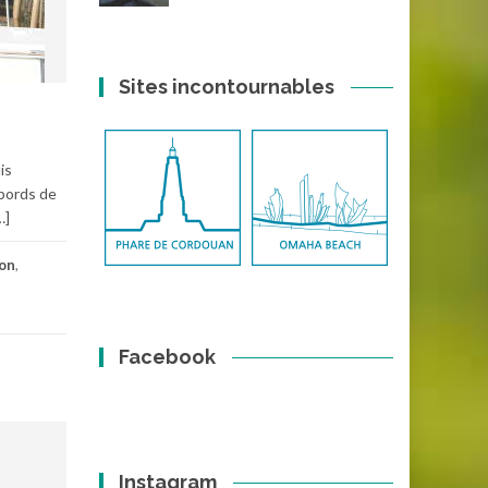
Sites incontournables
is
 bords de
…]
hon
,
Facebook
Instagram