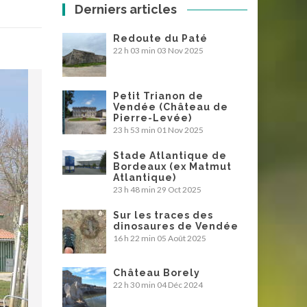
Derniers articles
Redoute du Paté
22 h 03 min
03 Nov 2025
Petit Trianon de
Vendée (Château de
Pierre-Levée)
23 h 53 min
01 Nov 2025
Stade Atlantique de
Bordeaux (ex Matmut
Atlantique)
23 h 48 min
29 Oct 2025
Sur les traces des
dinosaures de Vendée
16 h 22 min
05 Août 2025
Château Borely
22 h 30 min
04 Déc 2024