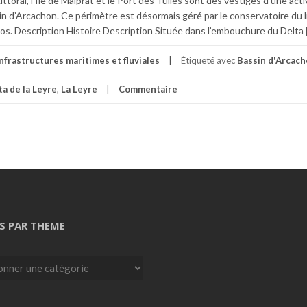
toral, l’Ile de Malprat et le Port des Tuiles sont des vestiges d’une acti
n d’Arcachon. Ce périmètre est désormais géré par le conservatoire du li
nos. Description Histoire Description Située dans l’embouchure du Delta 
Infrastructures maritimes et fluviales
Étiqueté avec
Bassin d'Arcac
ta de la Leyre
,
La Leyre
Commentaire
S PAR THEME