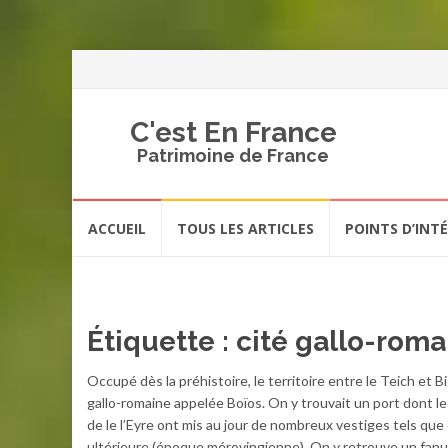
C'est En France
Patrimoine de France
Aller
ACCUEIL
TOUS LES ARTICLES
POINTS D’INT
au
contenu
Étiquette :
cité gallo-roma
Occupé dès la préhistoire, le territoire entre le Teich et B
gallo-romaine appelée Boïos. On y trouvait un port dont les
de le l’Eyre ont mis au jour de nombreux vestiges tels q
ultérieure (époque mérovingienne). On y retrouve un fanu