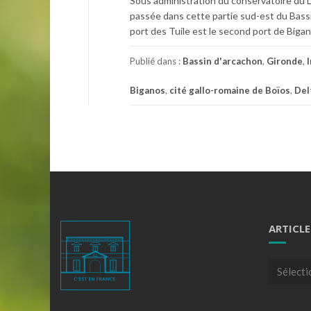
Sous administration du conservatoire du Lit
passée dans cette partie sud-est du Bassi
port des Tuile est le second port de Biga
Publié dans :
Bassin d'arcachon
,
Gironde
,
Biganos
,
cité gallo-romaine de Boïos
,
Del
ARTICLE
Articles
par
theme