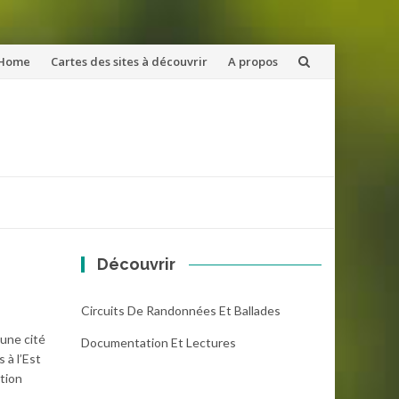
ler
Home
Cartes des sites à découvrir
A propos
u
ntenu
Découvrir
Circuits De Randonnées Et Ballades
 une cité
Documentation Et Lectures
 à l’Est
tion