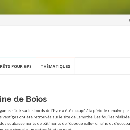
Al
a
co
ÉRÊTS POUR GPS
THÉMATIQUES
ine de Boïos
iganos situé sur les bords de l’Eyre a été occupé à la période romaine par
 vestiges ont été retrouvés sur le site de Lamothe. Les fouilles réalisées
ue des soubassements de bâtiments de l’époque gallo-romaine et d’occupa
m, une chapelle, un entrepôt et un pont.