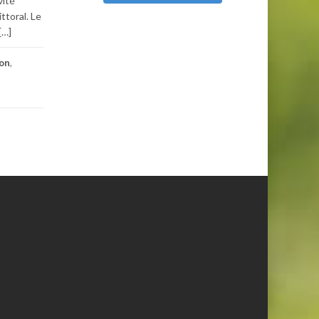
vité
ttoral. Le
[…]
hon
,