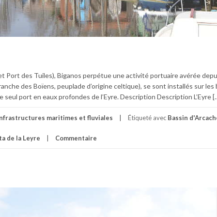
 et Port des Tuiles), Biganos perpétue une activité portuaire avérée depu
ranche des Boïens, peuplade d’origine celtique), se sont installés sur les
le seul port en eaux profondes de l’Eyre. Description Description L’Eyre [
Infrastructures maritimes et fluviales
Étiqueté avec
Bassin d'Arcac
ta de la Leyre
Commentaire