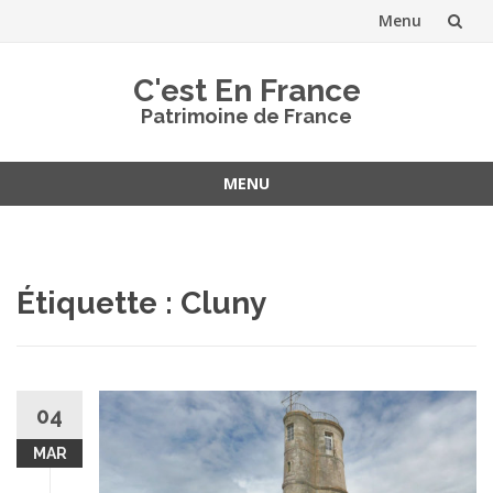
Menu
Aller
C'est En France
au
Patrimoine de France
contenu
MENU
Aller
au
contenu
Étiquette :
Cluny
04
MAR