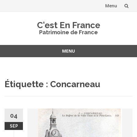
Menu
Aller
C'est En France
au
Patrimoine de France
contenu
MENU
Aller
au
contenu
Étiquette :
Concarneau
04
SEP