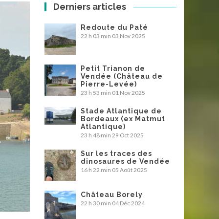
Derniers articles
Redoute du Paté
22 h 03 min
03 Nov 2025
Petit Trianon de
Vendée (Château de
Pierre-Levée)
23 h 53 min
01 Nov 2025
Stade Atlantique de
Bordeaux (ex Matmut
Atlantique)
23 h 48 min
29 Oct 2025
Sur les traces des
dinosaures de Vendée
16 h 22 min
05 Août 2025
Château Borely
22 h 30 min
04 Déc 2024