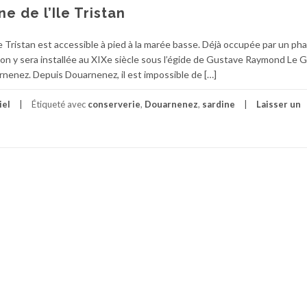
e de l’Ile Tristan
e Tristan est accessible à pied à la marée basse. Déjà occupée par un pha
n y sera installée au XIXe siècle sous l’égide de Gustave Raymond Le G
nenez. Depuis Douarnenez, il est impossible de […]
iel
Étiqueté avec
conserverie
,
Douarnenez
,
sardine
Laisser un