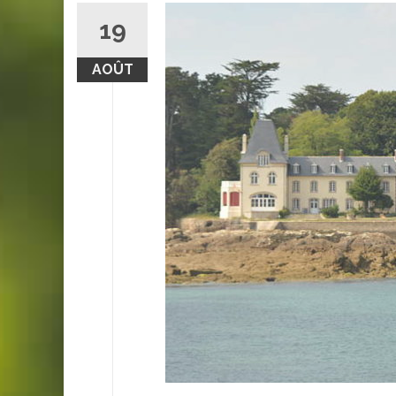
19
AOÛT