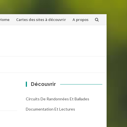
ler
Home
Cartes des sites à découvrir
A propos
u
ntenu
Découvrir
Circuits De Randonnées Et Ballades
Documentation Et Lectures