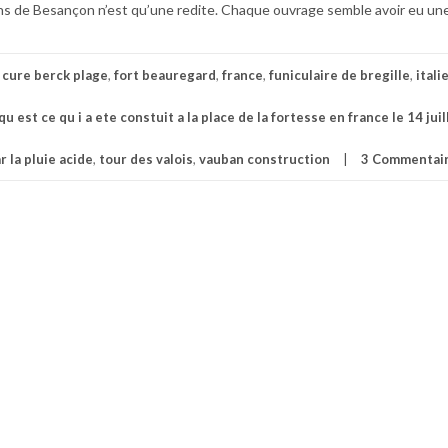
ations de Besançon n’est qu’une redite. Chaque ouvrage semble avoir eu une
c
cure berck plage
,
fort beauregard
,
france
,
funiculaire de bregille
,
itali
qu est ce qu i a ete constuit a la place de la fortesse en france le 14 juil
 la pluie acide
,
tour des valois
,
vauban construction
3 Commentai