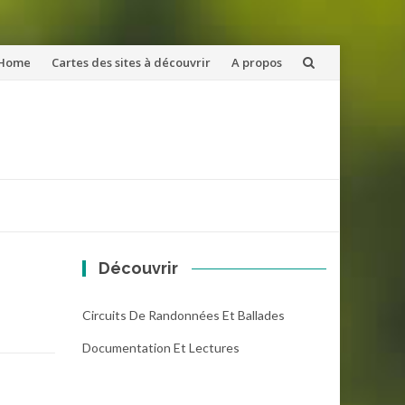
ler
Home
Cartes des sites à découvrir
A propos
u
ntenu
Découvrir
Circuits De Randonnées Et Ballades
Documentation Et Lectures