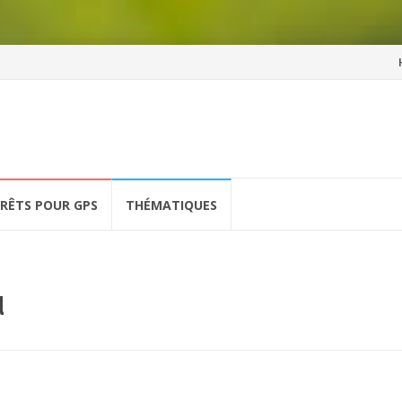
Al
a
co
ÉRÊTS POUR GPS
THÉMATIQUES
d