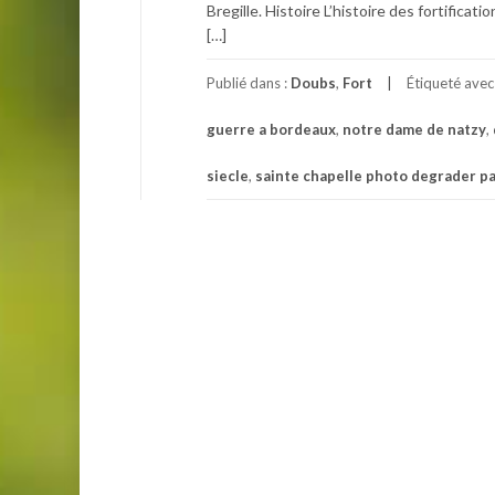
Bregille. Histoire L’histoire des fortific
[…]
Publié dans :
Doubs
,
Fort
Étiqueté ave
guerre a bordeaux
,
notre dame de natzy
,
siecle
,
sainte chapelle photo degrader par