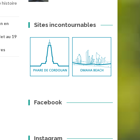
 histoire
en en
Sites incontournables
let au 19
res
Facebook
Instagram