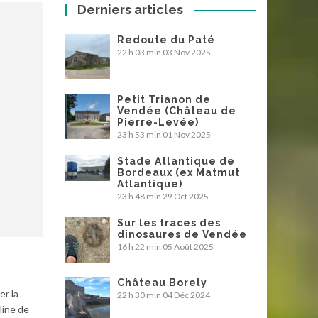
Derniers articles
Redoute du Paté
22 h 03 min
03 Nov 2025
Petit Trianon de
Vendée (Château de
Pierre-Levée)
23 h 53 min
01 Nov 2025
Stade Atlantique de
Bordeaux (ex Matmut
Atlantique)
23 h 48 min
29 Oct 2025
Sur les traces des
dinosaures de Vendée
16 h 22 min
05 Août 2025
Château Borely
er la
22 h 30 min
04 Déc 2024
line de