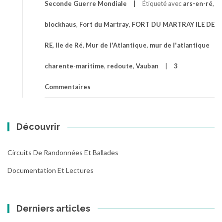
Seconde Guerre Mondiale
Étiqueté avec
ars-en-ré
,
blockhaus
,
Fort du Martray
,
FORT DU MARTRAY ILE DE
RE
,
Ile de Ré
,
Mur de l'Atlantique
,
mur de l'atlantique
charente-maritime
,
redoute
,
Vauban
3
Commentaires
Découvrir
Circuits De Randonnées Et Ballades
Documentation Et Lectures
Derniers articles