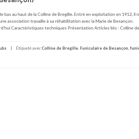
 (Besançon)
 le bas au haut de la Colline de Bregille. Entré en exploitation en 1912, il n
ne association travaille à sa réhabilitation avec la Marie de Besançon.
rd’hui Caractéristiques techniques Présentation Articles liés : Colline de
ubs
Étiqueté avec
Colline de Bregille
,
Funiculaire de Besançon
,
funi