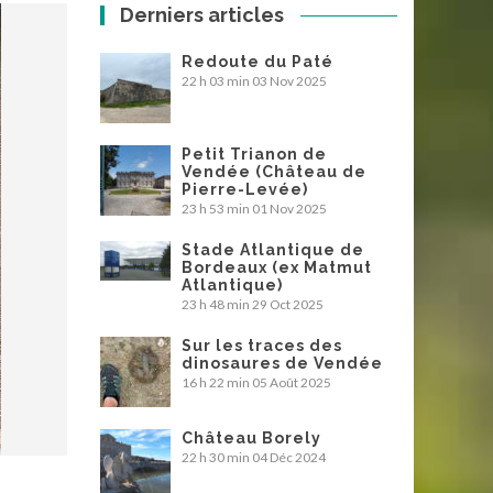
Derniers articles
Redoute du Paté
22 h 03 min
03 Nov 2025
Petit Trianon de
Vendée (Château de
Pierre-Levée)
23 h 53 min
01 Nov 2025
Stade Atlantique de
Bordeaux (ex Matmut
Atlantique)
23 h 48 min
29 Oct 2025
Sur les traces des
dinosaures de Vendée
16 h 22 min
05 Août 2025
Château Borely
22 h 30 min
04 Déc 2024