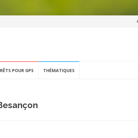
Al
a
co
ÉRÊTS POUR GPS
THÉMATIQUES
 Besançon