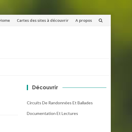
ler
Home
Cartes des sites à découvrir
A propos
u
ntenu
Découvrir
Circuits De Randonnées Et Ballades
Documentation Et Lectures