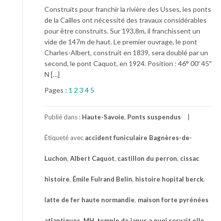
Construits pour franchir la rivière des Usses, les ponts
de la Cailles ont nécessité des travaux considérables
pour être construits. Sur 193,8m, il franchissent un
vide de 147m de haut. Le premier ouvrage, le pont
Charles-Albert, construit en 1839, sera doublé par un
second, le pont Caquot, en 1924. Position : 46° 00′ 45″
N […]
Pages :
1
2
3
4
5
Publié dans :
Haute-Savoie
,
Ponts suspendus
Étiqueté avec
accident funiculaire Bagnères-de-
Luchon
,
Albert Caquot
,
castillon du perron
,
cissac
histoire
,
Émile Fulrand Belin
,
histoire hopital berck
,
latte de fer haute normandie
,
maison forte pyrénées
atlantiques
,
MH
,
temple de janus a quoi servait elle