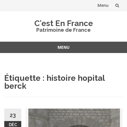
Menu
Aller
C'est En France
au
Patrimoine de France
contenu
MENU
Aller
au
contenu
Étiquette :
histoire hopital
berck
23
DÉC