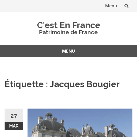
Menu
Aller
C'est En France
au
Patrimoine de France
contenu
MENU
Aller
au
contenu
Étiquette :
Jacques Bougier
27
MAR