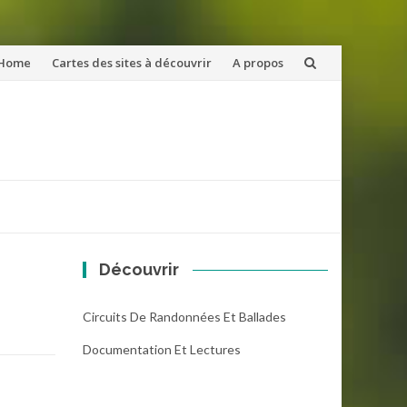
ler
Home
Cartes des sites à découvrir
A propos
u
ntenu
Découvrir
Circuits De Randonnées Et Ballades
Documentation Et Lectures