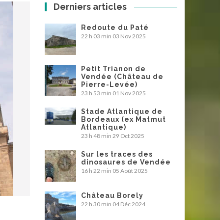
Derniers articles
Redoute du Paté
22 h 03 min
03 Nov 2025
Petit Trianon de
Vendée (Château de
Pierre-Levée)
23 h 53 min
01 Nov 2025
Stade Atlantique de
Bordeaux (ex Matmut
Atlantique)
23 h 48 min
29 Oct 2025
Sur les traces des
dinosaures de Vendée
16 h 22 min
05 Août 2025
Château Borely
22 h 30 min
04 Déc 2024