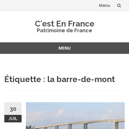
Menu
Aller
C'est En France
au
Patrimoine de France
contenu
MENU
Aller
au
contenu
Étiquette :
la barre-de-mont
30
JUIL