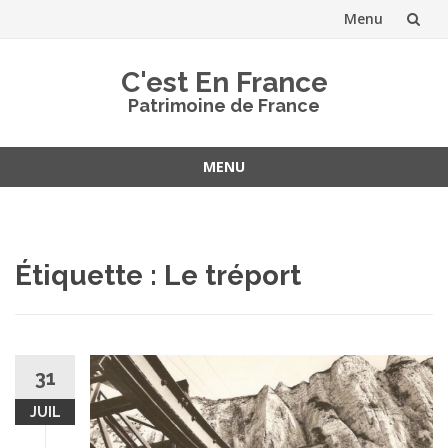
Menu
Aller
C'est En France
au
Patrimoine de France
contenu
MENU
Aller
au
contenu
Étiquette :
Le tréport
31
JUIL