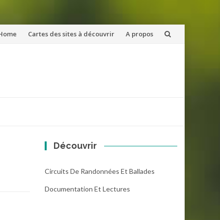
ler
Home
Cartes des sites à découvrir
A propos
u
ntenu
Découvrir
Circuits De Randonnées Et Ballades
Documentation Et Lectures