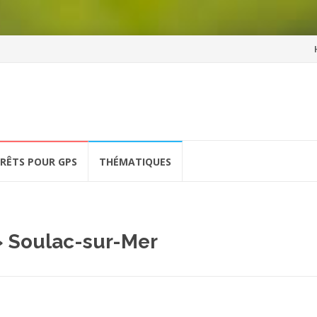
Al
a
co
ÉRÊTS POUR GPS
THÉMATIQUES
» Soulac-sur-Mer