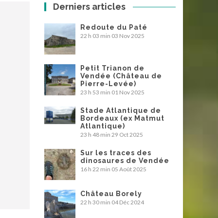
Derniers articles
Redoute du Paté
22 h 03 min
03 Nov 2025
Petit Trianon de
Vendée (Château de
Pierre-Levée)
23 h 53 min
01 Nov 2025
Stade Atlantique de
Bordeaux (ex Matmut
Atlantique)
23 h 48 min
29 Oct 2025
Sur les traces des
dinosaures de Vendée
16 h 22 min
05 Août 2025
Château Borely
22 h 30 min
04 Déc 2024