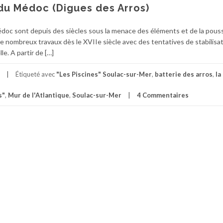
 du Médoc (Digues des Arros)
Médoc sont depuis des siècles sous la menace des éléments et de la pous
 de nombreux travaux dès le XVIIe siècle avec des tentatives de stabilisat
e. A partir de […]
Étiqueté avec
"Les Piscines" Soulac-sur-Mer
,
batterie des arros
,
la
s"
,
Mur de l'Atlantique
,
Soulac-sur-Mer
4 Commentaires