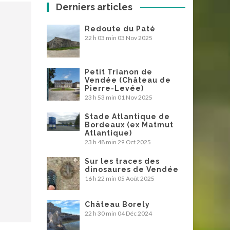
Derniers articles
Redoute du Paté
22 h 03 min
03 Nov 2025
Petit Trianon de
Vendée (Château de
Pierre-Levée)
23 h 53 min
01 Nov 2025
Stade Atlantique de
Bordeaux (ex Matmut
Atlantique)
23 h 48 min
29 Oct 2025
Sur les traces des
dinosaures de Vendée
16 h 22 min
05 Août 2025
Château Borely
22 h 30 min
04 Déc 2024