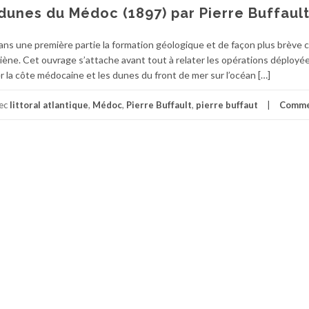
 dunes du Médoc (1897) par Pierre Buffaul
dans une première partie la formation géologique et de façon plus brève 
iène. Cet ouvrage s’attache avant tout à relater les opérations déployé
er la côte médocaine et les dunes du front de mer sur l’océan […]
vec
littoral atlantique
,
Médoc
,
Pierre Buffault
,
pierre buffaut
Comme