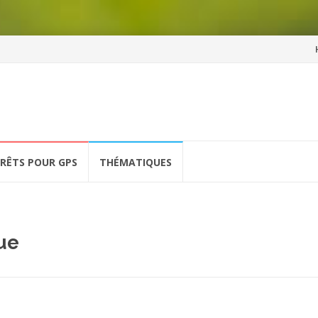
Al
a
co
ÉRÊTS POUR GPS
THÉMATIQUES
que