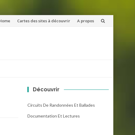
ler
Home
Cartes des sites à découvrir
A propos
u
ntenu
Découvrir
Circuits De Randonnées Et Ballades
Documentation Et Lectures