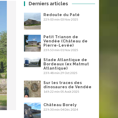
Derniers articles
Redoute du Paté
22 h 03 min
03 Nov 2025
Petit Trianon de
Vendée (Château de
Pierre-Levée)
23 h 53 min
01 Nov 2025
Stade Atlantique de
Bordeaux (ex Matmut
Atlantique)
23 h 48 min
29 Oct 2025
Sur les traces des
dinosaures de Vendée
16 h 22 min
05 Août 2025
Château Borely
22 h 30 min
04 Déc 2024