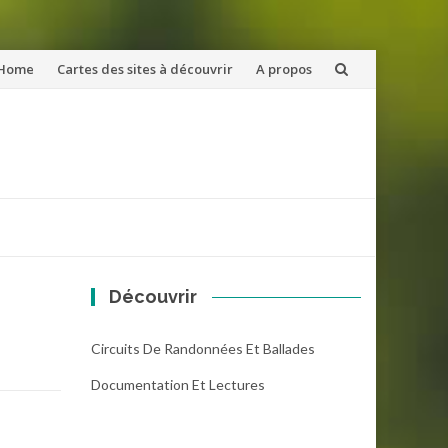
ler
Home
Cartes des sites à découvrir
A propos
u
ntenu
Découvrir
Circuits De Randonnées Et Ballades
Documentation Et Lectures