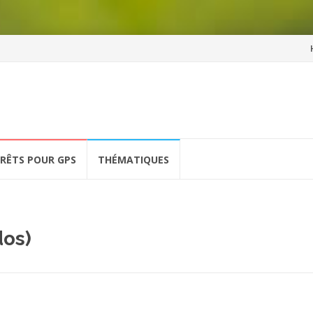
Al
a
co
ÉRÊTS POUR GPS
THÉMATIQUES
dos)