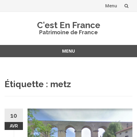
Menu
Aller
C'est En France
au
Patrimoine de France
contenu
MENU
Aller
au
contenu
Étiquette :
metz
10
AVR