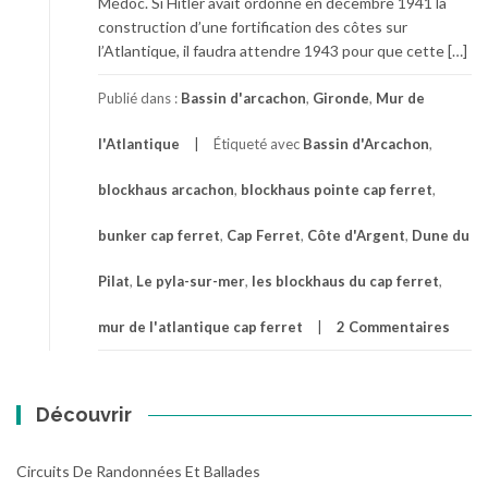
Médoc. Si Hitler avait ordonné en décembre 1941 la
construction d’une fortification des côtes sur
l’Atlantique, il faudra attendre 1943 pour que cette […]
Publié dans :
Bassin d'arcachon
,
Gironde
,
Mur de
l'Atlantique
Étiqueté avec
Bassin d'Arcachon
,
blockhaus arcachon
,
blockhaus pointe cap ferret
,
bunker cap ferret
,
Cap Ferret
,
Côte d'Argent
,
Dune du
Pilat
,
Le pyla-sur-mer
,
les blockhaus du cap ferret
,
mur de l'atlantique cap ferret
2 Commentaires
Découvrir
Circuits De Randonnées Et Ballades