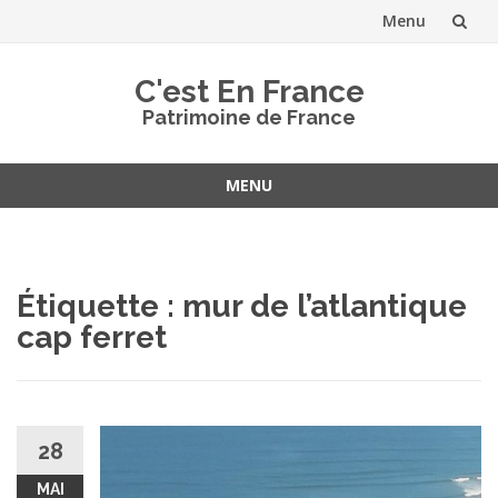
Menu
Aller
C'est En France
au
Patrimoine de France
contenu
MENU
Aller
au
contenu
Étiquette :
mur de l’atlantique
cap ferret
28
MAI