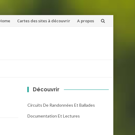
ler
Home
Cartes des sites à découvrir
A propos
u
ntenu
Découvrir
Circuits De Randonnées Et Ballades
Documentation Et Lectures