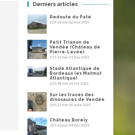
Derniers articles
Redoute du Paté
22 h 03 min
03 Nov 2025
Petit Trianon de
Vendée (Château de
Pierre-Levée)
23 h 53 min
01 Nov 2025
Stade Atlantique de
Bordeaux (ex Matmut
Atlantique)
23 h 48 min
29 Oct 2025
Sur les traces des
dinosaures de Vendée
16 h 22 min
05 Août 2025
Château Borely
22 h 30 min
04 Déc 2024