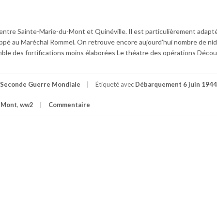
ntre Sainte-Marie-du-Mont et Quinéville. Il est particulièrement adapt
happé au Maréchal Rommel. On retrouve encore aujourd’hui nombre de ni
mble des fortifications moins élaborées Le théatre des opérations Découv
Seconde Guerre Mondiale
Étiqueté avec
Débarquement 6 juin 1944
-Mont
,
ww2
Commentaire