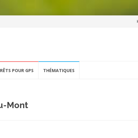
Al
a
co
ÉRÊTS POUR GPS
THÉMATIQUES
du-Mont