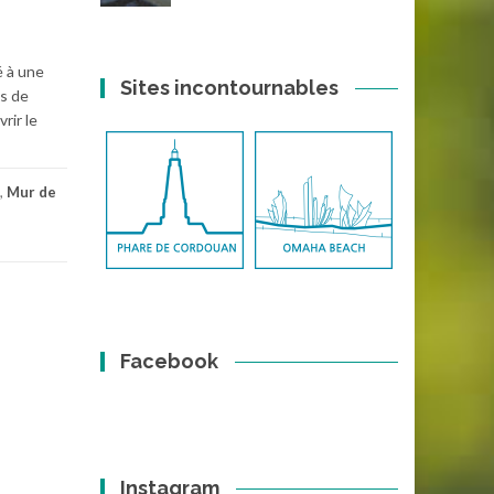
é à une
Sites incontournables
ds de
rir le
,
Mur de
Facebook
Instagram