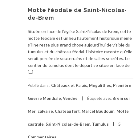
Motte féodale de Saint-Nicolas-
de-Brem
Située en face de l’église Saint-Nicolas de Brem, cette
motte féodale est un lieu hautement historique même
s’il ne reste plus grand chose aujourd’hui de visible du
tumulus et du château féodal. L’histoire raconte qu’elle
serait percée de souterrains et de salles secrètes. Le
sentier du tumulus dont le départ se situe en face de
[…]
Publié dans :
Châteaux et Palais
,
Megalithes
,
Première
Guerre Mondiale
,
Vendée
Étiqueté avec
Brem sur
Mer
,
calvaire
,
Chateau fort
,
Marcel Baudouin
,
Motte
castrale
,
Saint-Nicolas-de-Brem
,
Tumulus
5
Commentaires