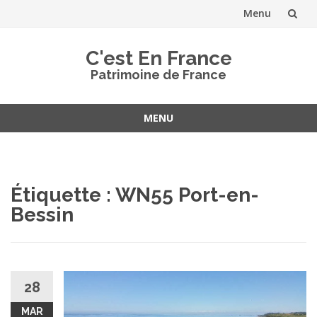
Menu
Aller
C'est En France
au
Patrimoine de France
contenu
MENU
Aller
au
contenu
Étiquette :
WN55 Port-en-
Bessin
28
MAR