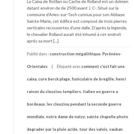
La Caixa de Rotllan ou Cache de Rolland est un dolmen
datant environ de de 2500 avant J. C-. Situé sur la
commune d’Arles-sur-Tech connue pour son Abbaye
Sainte-Marie, cet édifice est composé de trois pierres
verticales recouvertes d’une dalle. D’après la légende,
le chevalier Rolland aurait été inhumé à cet endroit
après sa mort […]
Publié dans :
construction mégalithique
,
Pyrénées-
Orientales
Étiqueté avec
comment c'est fait une
caixa
,
cure berck plage
,
funiculaire de bregille
,
henri
raison du cleuziou templiers
,
italien en guerre a
bordeaux
,
les cleuziou pendant la seconde guerre
mondiale
,
notre dame de natzy
,
sainte chapelle photo
degrader par la pluie acide
,
tour des valois
,
vauban