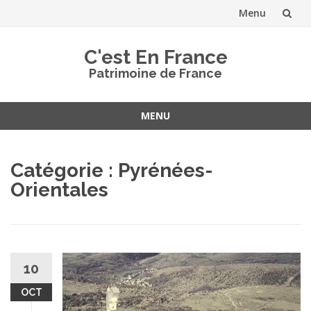
Menu
Aller
C'est En France
au
Patrimoine de France
contenu
MENU
Aller
au
Catégorie :
Pyrénées-
contenu
Orientales
10
OCT