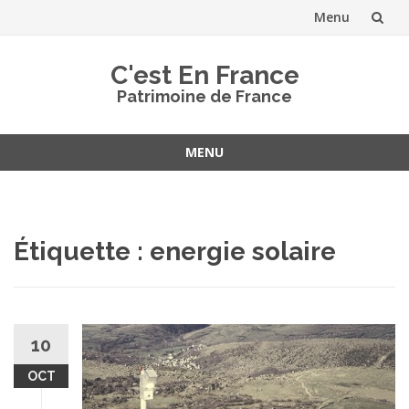
Menu
Aller
C'est En France
au
Patrimoine de France
contenu
MENU
Aller
au
contenu
Étiquette :
energie solaire
10
OCT