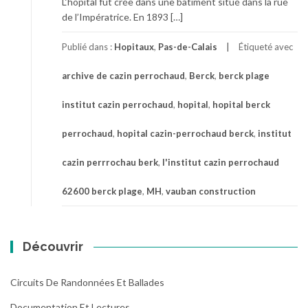
L‘hôpital fut crée dans une bâtiment situé dans la rue
de l’Impératrice. En 1893 […]
Publié dans :
Hopitaux
,
Pas-de-Calais
Étiqueté avec
archive de cazin perrochaud
,
Berck
,
berck plage
institut cazin perrochaud
,
hopital
,
hopital berck
perrochaud
,
hopital cazin-perrochaud berck
,
institut
cazin perrrochau berk
,
l'institut cazin perrochaud
62600 berck plage
,
MH
,
vauban construction
Découvrir
Circuits De Randonnées Et Ballades
Documentation Et Lectures