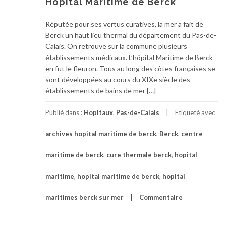
Hôpital Maritime de Berck
Réputée pour ses vertus curatives, la mer a fait de
Berck un haut lieu thermal du département du Pas-de-
Calais. On retrouve sur la commune plusieurs
établissements médicaux. L’hôpital Maritime de Berck
en fut le fleuron. Tous au long des côtes françaises se
sont développées au cours du XIXe siècle des
établissements de bains de mer […]
Publié dans :
Hopitaux
,
Pas-de-Calais
Étiqueté avec
archives hopital maritime de berck
,
Berck
,
centre
maritime de berck
,
cure thermale berck
,
hopital
maritime
,
hopital maritime de berck
,
hopital
maritimes berck sur mer
Commentaire