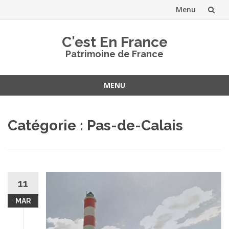
Menu
Aller
C'est En France
au
Patrimoine de France
contenu
MENU
Aller
au
Catégorie :
Pas-de-Calais
contenu
11
MAR