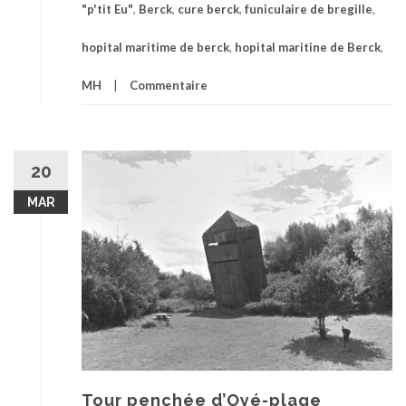
"p'tit Eu"
,
Berck
,
cure berck
,
funiculaire de bregille
,
hopital maritime de berck
,
hopital maritine de Berck
,
MH
Commentaire
20
MAR
Tour penchée d’Oyé-plage