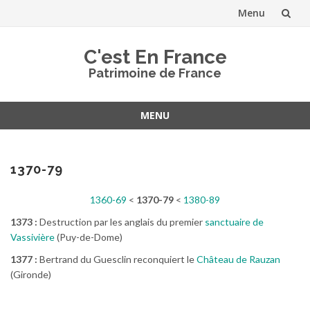
Menu
Aller
C'est En France
au
Patrimoine de France
contenu
MENU
Aller
au
contenu
1370-79
1360-69
<
1370-79
<
1380-89
1373 :
Destruction par les anglais du premier
sanctuaire de
Vassivière
(Puy-de-Dome)
1377 :
Bertrand du Guesclin reconquiert le
Château de Rauzan
(Gironde)