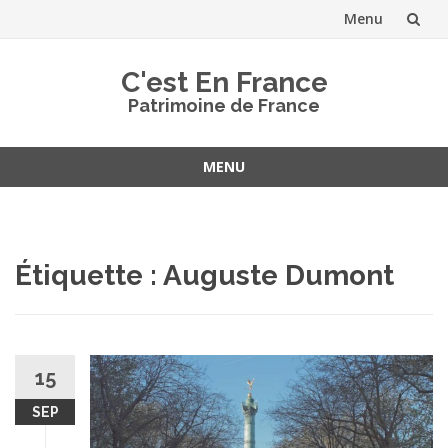
Menu
Aller
C'est En France
au
Patrimoine de France
contenu
MENU
Aller
au
contenu
Étiquette :
Auguste Dumont
15
SEP