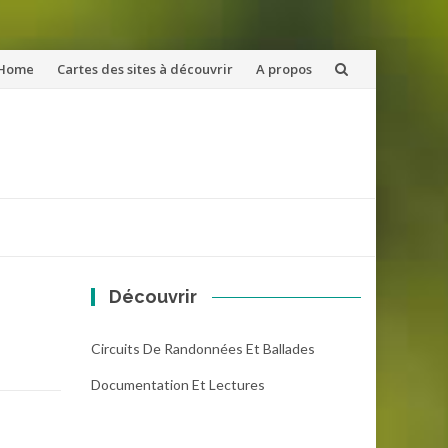
ler
Home
Cartes des sites à découvrir
A propos
u
ntenu
Découvrir
Circuits De Randonnées Et Ballades
Documentation Et Lectures