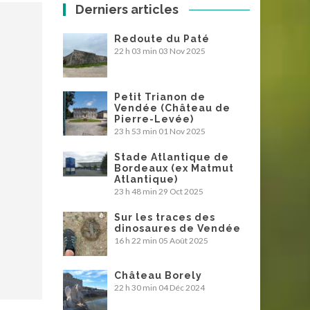
Derniers articles
Redoute du Paté
22 h 03 min
03 Nov 2025
Petit Trianon de
Vendée (Château de
Pierre-Levée)
23 h 53 min
01 Nov 2025
Stade Atlantique de
Bordeaux (ex Matmut
Atlantique)
23 h 48 min
29 Oct 2025
Sur les traces des
dinosaures de Vendée
16 h 22 min
05 Août 2025
Château Borely
22 h 30 min
04 Déc 2024