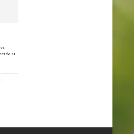
tes
fectée et