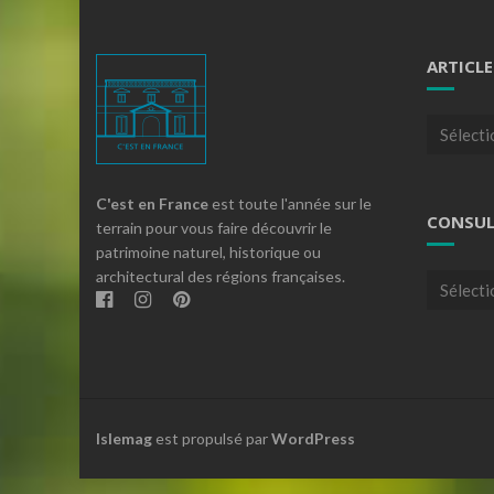
ARTICLE
Articles
par
theme
C'est en France
est toute l'année sur le
CONSUL
terrain pour vous faire découvrir le
patrimoine naturel, historique ou
architectural des régions françaises.
Consulte
nos
archives
Islemag
est propulsé par
WordPress