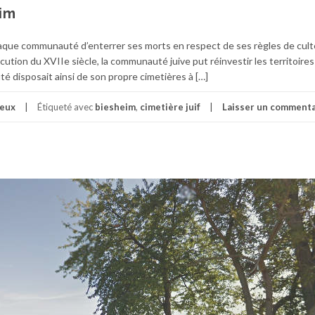
eim
aque communauté d’enterrer ses morts en respect de ses règles de cult
écution du XVIIe siècle, la communauté juive put réinvestir les territoire
é disposait ainsi de son propre cimetières à […]
ieux
Étiqueté avec
biesheim
,
cimetière juif
Laisser un commenta