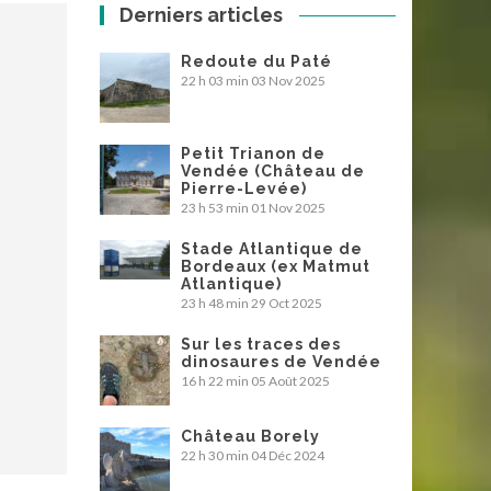
Derniers articles
Redoute du Paté
22 h 03 min
03 Nov 2025
Petit Trianon de
Vendée (Château de
Pierre-Levée)
23 h 53 min
01 Nov 2025
Stade Atlantique de
Bordeaux (ex Matmut
Atlantique)
23 h 48 min
29 Oct 2025
Sur les traces des
dinosaures de Vendée
16 h 22 min
05 Août 2025
Château Borely
22 h 30 min
04 Déc 2024