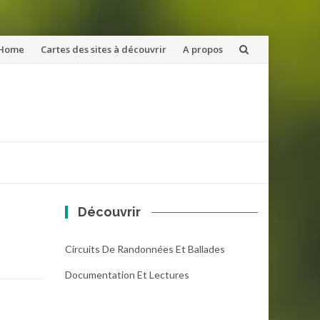
ler
Home
Cartes des sites à découvrir
A propos
u
ntenu
Découvrir
Circuits De Randonnées Et Ballades
Documentation Et Lectures