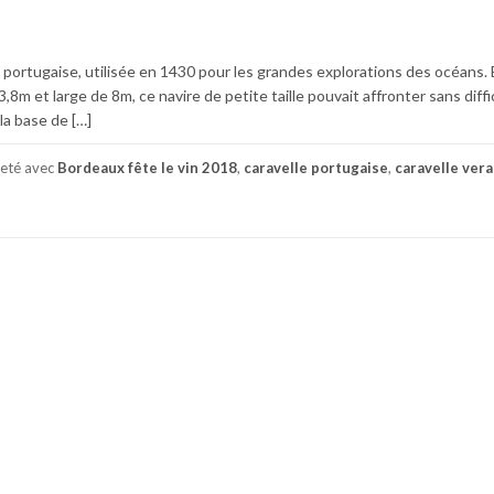
 portugaise, utilisée en 1430 pour les grandes explorations des océans. E
8m et large de 8m, ce navire de petite taille pouvait affronter sans diffic
la base de […]
ueté avec
Bordeaux fête le vin 2018
,
caravelle portugaise
,
caravelle vera