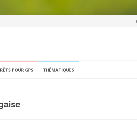
Al
a
co
ÉRÊTS POUR GPS
THÉMATIQUES
gaise