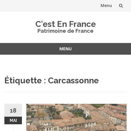
Menu
Aller
C'est En France
au
Patrimoine de France
contenu
MENU
Aller
au
contenu
Étiquette :
Carcassonne
18
MAI