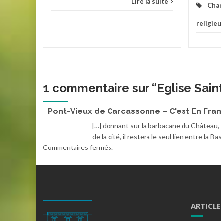
Lire la suite
Cha
religie
1 commentaire sur “
Eglise Sai
Pont-Vieux de Carcassonne – C'est En Fra
[…] donnant sur la barbacane du Château, q
de la cité, il restera le seul lien entre la Ba
Commentaires fermés.
ARTICLE