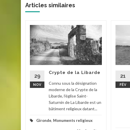
Articles similaires
aye
olé de
ue en
 et
ers 485
Crypte de la Libarde
29
21
Connu sous la désignation
NOV
FÉV
ents
moderne de la Crypte de la
Libarde, l'église Saint-
la suite
Saturnin de La Libarde est un
bâtiment religieux datant...
Gironde
,
Monuments religieux