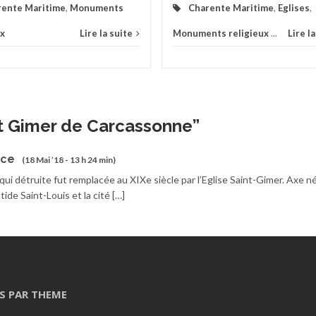
rente Maritime
,
Monuments
Charente Maritime
,
Eglises
,
ux
Lire la suite
Monuments religieux
...
Lire l
nt Gimer de Carcassonne
”
nce
(18 Mai ’18 - 13 h 24 min)
ui détruite fut remplacée au XIXe siècle par l’Eglise Saint-Gimer. Axe n
stide Saint-Louis et la cité […]
S PAR THEME