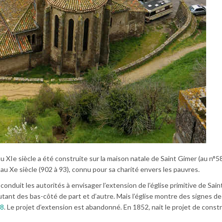
u XIe siècle a été construite sur la maison natale de Saint Gimer (au n°58
u Xe siècle (902 à 93), connu pour sa charité envers les pauvres.
nduit les autorités à envisager l’extension de l’église primitive de Sai
utant des bas-côté de part et d’autre. Mais l’église montre des signes de
8
. Le projet d’extension est abandonné. En 1852, nait le projet de const