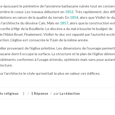
glise épousant le périmètre de l’ancienne barbacane ruinée tout en conser
derrière le coeur. Les travaux débutent en
1852
. Très rapidement, des dif
ations en raison de la qualité du terrain. En
1854
, alors que Viollet-le-d
à l’architecte du diosèse Cals. Mais en
1857
, alors que la construction es
e confie à Mgr de la Bouillerie. Le diocèse a du mal à boucler le budget de
l’Abbé Bruel. Finalement, Viollet-le-duc est rappelé par l’autorité eccl
uction. L’église est consacrée le 9 juin de la même année.
bilier provenant de l’église primitive. Les dimensions de l’ouvrage permet
acane dont il occupe la surface. La structure et le plan de l’église démon
 bâtiments conformes à l’usage attendu, optimisés mais sans pour autant
itecture.
 l’architecte le style qui mettait le plus en valeur ces édifices.
s religieux
/
1 Réponse
/
par
La rédaction