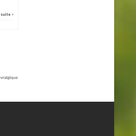
a suite
évralgique