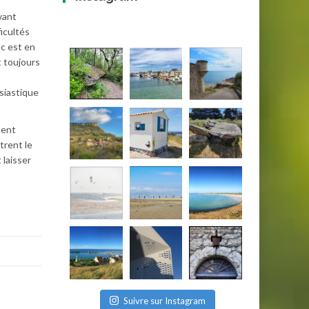
vant
ficultés
uc est en
t toujours
ésiastique
tent
trent le
 laisser
Suivre sur Instagram