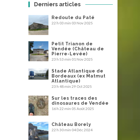
Derniers articles
Redoute du Paté
22 h 03 min
03 Nov 2025
Petit Trianon de
Vendée (Château de
Pierre-Levée)
23 h 53 min
01 Nov 2025
Stade Atlantique de
Bordeaux (ex Matmut
Atlantique)
23 h 48 min
29 Oct 2025
Sur les traces des
dinosaures de Vendée
16 h 22 min
05 Août 2025
Château Borely
22 h 30 min
04 Déc 2024