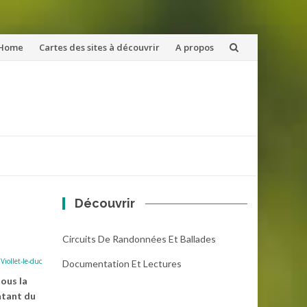
ler
Home
Cartes des sites à découvrir
A propos
u
ntenu
Découvrir
Circuits De Randonnées Et Ballades
,
Viollet-le-duc
Documentation Et Lectures
sous la
datant du