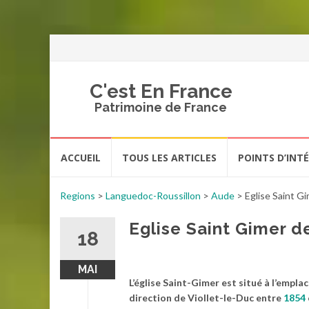
C'est En France
Patrimoine de France
Aller
ACCUEIL
TOUS LES ARTICLES
POINTS D’INT
au
contenu
Regions
>
Languedoc-Roussillon
>
Aude
>
Eglise Saint G
Eglise Saint Gimer 
18
MAI
L’église Saint-Gimer est situé à l’empla
direction de Viollet-le-Duc entre
1854