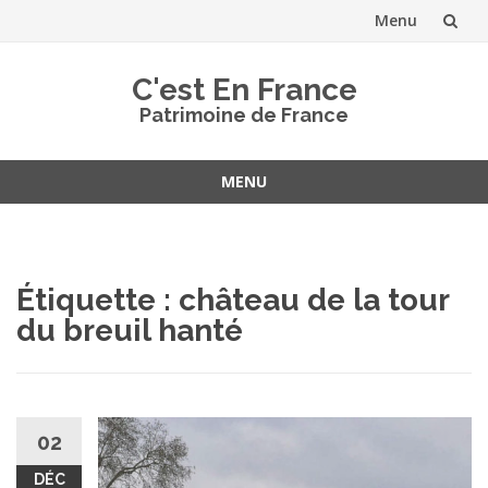
Menu
Aller
C'est En France
au
Patrimoine de France
contenu
MENU
Aller
au
contenu
Étiquette :
château de la tour
du breuil hanté
02
DÉC