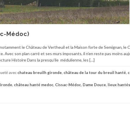
ac-Médoc)
notamment le Château de Vertheuil et la Maison forte de Semignan, le 
rte. Avec son plan carré et ses murs imposants, il n’en reste pas moins auj
ecture Histoire Dans la presqu’ile médulienne, les […]
queté avec
chateau breuilh gironde
,
château de la tour du breuil hanté
,
c
gironde
,
château hanté medoc
,
Cissac-Médoc
,
Dame Douce
,
lieux hanté