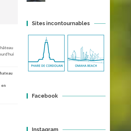
Sites incontournables
Château
ourd’hui
hateau
s en
Facebook
Instagram