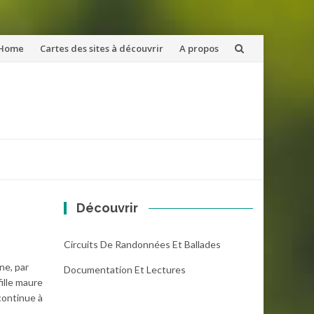
ler
Home
Cartes des sites à découvrir
A propos
u
ntenu
Découvrir
Circuits De Randonnées Et Ballades
ne, par
Documentation Et Lectures
ille maure
continue à