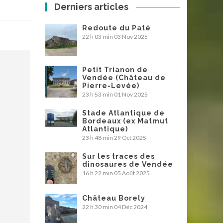
Derniers articles
Redoute du Paté
22 h 03 min
03 Nov 2025
Petit Trianon de
Vendée (Château de
Pierre-Levée)
23 h 53 min
01 Nov 2025
Stade Atlantique de
Bordeaux (ex Matmut
Atlantique)
23 h 48 min
29 Oct 2025
Sur les traces des
dinosaures de Vendée
16 h 22 min
05 Août 2025
Château Borely
22 h 30 min
04 Déc 2024