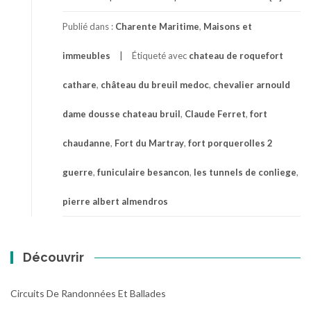
Publié dans :
Charente Maritime
,
Maisons et
immeubles
Étiqueté avec
chateau de roquefort
cathare
,
château du breuil medoc
,
chevalier arnould
dame dousse chateau bruil
,
Claude Ferret
,
fort
chaudanne
,
Fort du Martray
,
fort porquerolles 2
guerre
,
funiculaire besancon
,
les tunnels de conliege
,
pierre albert almendros
Découvrir
Circuits De Randonnées Et Ballades