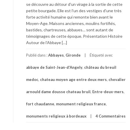
se découvre au détour d’un virage à la sortie de cette
petite bourgade. Elle est l’un des vestiges d’une très
forte activité humaine qui remonte bien avant le
Moyen-Age. Maisons anciennes, moulins fortifiés,
bastides, chartreuses, abbayes… sont autant de
témoignages de cette époque. Présentation Histoire
Autour de l’Abbaye […]
Publié dans :
Abbayes
,
Gironde
Étiqueté avec
abbaye de Saint-Jean-d'Angely
,
château du breuil
medoc
,
chateau moyen age entre deux mers
,
chevalier
arnould dame dousse chateau bruil
,
Entre-deux-mers
,
fort chaudanne
,
monument religieux france
,
monuments religieux à bordeaux
4 Commentaires