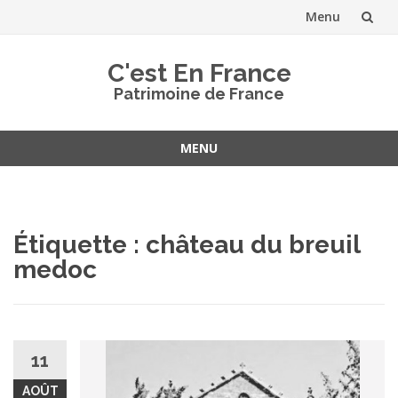
Menu
Aller
C'est En France
au
Patrimoine de France
contenu
MENU
Aller
au
contenu
Étiquette :
château du breuil
medoc
11
AOÛT