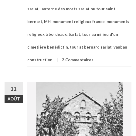
sarlat
,
lanterne des morts sarlat ou tour saint
bernart
,
MH
,
monument religieux france
,
monuments
religieux à bordeaux
,
Sarlat
,
tour au milieu d'un
cimetière bénédictin
,
tour st bernard sarlat
,
vauban
construction
2 Commentaires
11
AOÛT