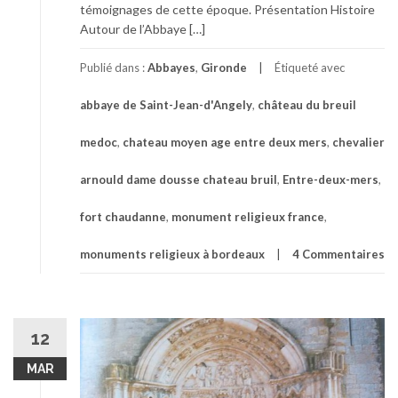
témoignages de cette époque. Présentation Histoire
Autour de l’Abbaye […]
Publié dans :
Abbayes
,
Gironde
Étiqueté avec
abbaye de Saint-Jean-d'Angely
,
château du breuil
medoc
,
chateau moyen age entre deux mers
,
chevalier
arnould dame dousse chateau bruil
,
Entre-deux-mers
,
fort chaudanne
,
monument religieux france
,
monuments religieux à bordeaux
4 Commentaires
12
MAR