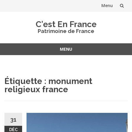
Menu
Aller
C'est En France
au
Patrimoine de France
contenu
MENU
Aller
au
contenu
Étiquette :
monument
religieux france
31
DÉC