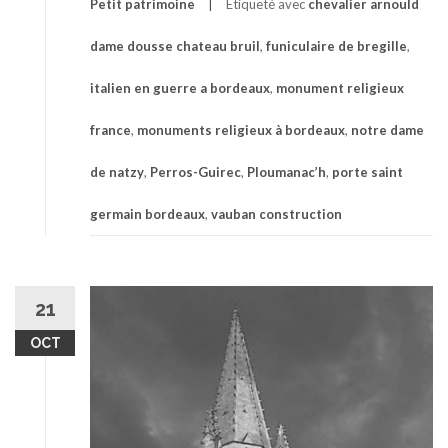
Petit patrimoine
Étiqueté avec
chevalier arnould
dame dousse chateau bruil
,
funiculaire de bregille
,
italien en guerre a bordeaux
,
monument religieux
france
,
monuments religieux à bordeaux
,
notre dame
de natzy
,
Perros-Guirec
,
Ploumanac’h
,
porte saint
germain bordeaux
,
vauban construction
21
OCT