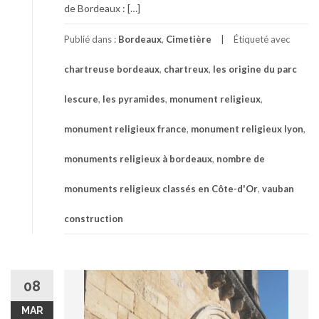
de Bordeaux : […]
Publié dans :
Bordeaux
,
Cimetière
Étiqueté avec
chartreuse bordeaux
,
chartreux
,
les origine du parc
lescure
,
les pyramides
,
monument religieux
,
monument religieux france
,
monument religieux lyon
,
monuments religieux à bordeaux
,
nombre de
monuments religieux classés en Côte-d'Or
,
vauban
construction
08
MAR