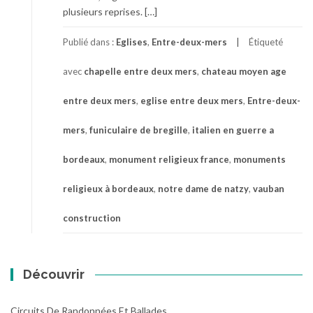
plusieurs reprises. […]
Publié dans :
Eglises
,
Entre-deux-mers
Étiqueté
avec
chapelle entre deux mers
,
chateau moyen age
entre deux mers
,
eglise entre deux mers
,
Entre-deux-
mers
,
funiculaire de bregille
,
italien en guerre a
bordeaux
,
monument religieux france
,
monuments
religieux à bordeaux
,
notre dame de natzy
,
vauban
construction
Découvrir
Circuits De Randonnées Et Ballades