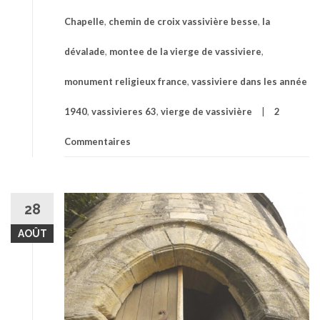
Chapelle
,
chemin de croix vassivière besse
,
la
dévalade
,
montee de la vierge de vassiviere
,
monument religieux france
,
vassiviere dans les année
1940
,
vassivieres 63
,
vierge de vassivière
2
Commentaires
28
AOÛT