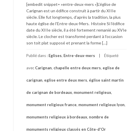
[embedit snippet= »entre-deux-mers »]L’église de
Carignan est un édifice construit à partir du XIIIe
siècle. Elle fut longtemps, d’après la tradition, la plus
haute église de l’Entre-deux-Mers. Histoire Si l’édifice
date du XIIIe siècle, il a été fortement remanié au XVIe
siècle. Le clocher est transformé perdant à l’occasion
son toit plat supposé et prenant la forme […]
Publié dans :
Eglises
,
Entre-deux-mers
Étiqueté
avec
Carignan
,
chapelle entre deux mers
,
eglise de
carignan
,
eglise entre deux mers
,
église saint martin
de carignan de bordeaux
,
monument religieux
,
monument religieux france
,
monument religieux lyon
,
monuments religieux à bordeaux
,
nombre de
monuments religieux classés en Côte-d'Or