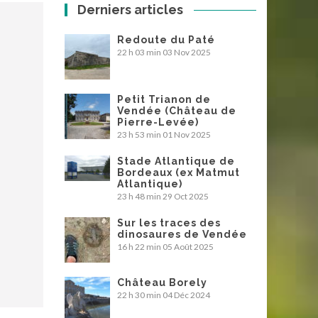
Derniers articles
Redoute du Paté
22 h 03 min
03 Nov 2025
Petit Trianon de
Vendée (Château de
Pierre-Levée)
23 h 53 min
01 Nov 2025
Stade Atlantique de
Bordeaux (ex Matmut
Atlantique)
23 h 48 min
29 Oct 2025
Sur les traces des
dinosaures de Vendée
16 h 22 min
05 Août 2025
Château Borely
22 h 30 min
04 Déc 2024