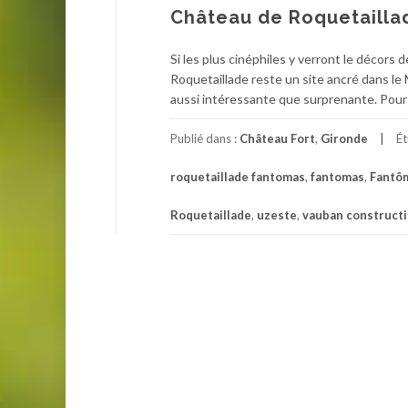
Château de Roquetailla
Si les plus cinéphiles y verront le décor
Roquetaillade reste un site ancré dans le
aussi intéressante que surprenante. Pour 
Publié dans :
Château Fort
,
Gironde
Ét
roquetaillade fantomas
,
fantomas
,
Fantôm
Roquetaillade
,
uzeste
,
vauban construct