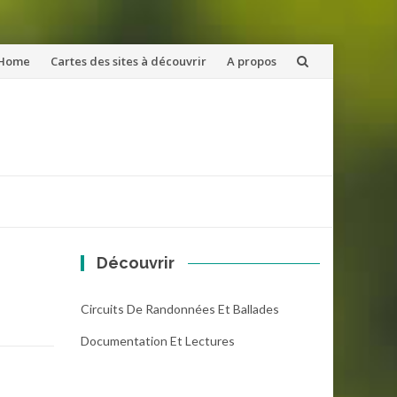
ler
Home
Cartes des sites à découvrir
A propos
u
ntenu
Découvrir
Circuits De Randonnées Et Ballades
Documentation Et Lectures