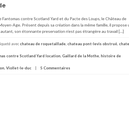
de
s de Fantomas contre Scotland Yard et du Pacte des Loups, le Château de
 Moyen-Age. Présent depuis sa création dans la même famille, il propose 
autant, son étonnante preservation n’est pas étrangère au travail […]
iqueté avec
chateau de roquetaillade
,
chateau pont-levis obstrué
,
chat
as contre Scotland Yard location
,
Gaillard de la Mothe
,
histoire de
ion
,
Viollet-le-duc
5 Commentaires