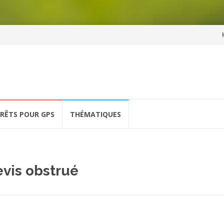
Al
a
co
ÉRÊTS POUR GPS
THÉMATIQUES
evis obstrué