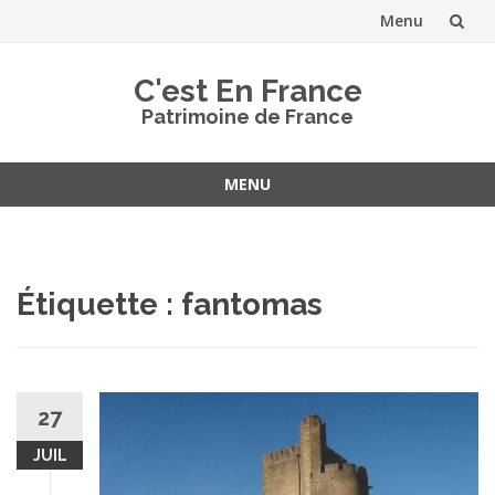
Menu
Aller
C'est En France
au
Patrimoine de France
contenu
MENU
Aller
au
contenu
Étiquette :
fantomas
27
JUIL