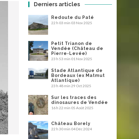
Derniers articles
Redoute du Paté
22 h 03 min
03 Nov 2025
Petit Trianon de
Vendée (Château de
Pierre-Levée)
23 h 53 min
01 Nov 2025
Stade Atlantique de
Bordeaux (ex Matmut
Atlantique)
23 h 48 min
29 Oct 2025
Sur les traces des
dinosaures de Vendée
16 h 22 min
05 Août 2025
Château Borely
22 h 30 min
04 Déc 2024