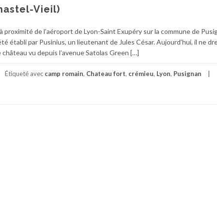
astel-Vieil)
à proximité de l’aéroport de Lyon-Saint Exupéry sur la commune de Pusi
été établi par Pusinius, un lieutenant de Jules César. Aujourd’hui, il ne dr
e château vu depuis l’avenue Satolas Green […]
Étiqueté avec
camp romain
,
Chateau fort
,
crémieu
,
Lyon
,
Pusignan