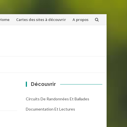
ler
Home
Cartes des sites à découvrir
A propos
u
ntenu
Découvrir
Circuits De Randonnées Et Ballades
Documentation Et Lectures