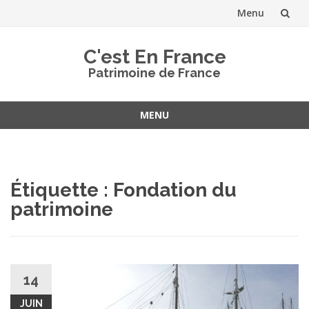
Menu
Aller
C'est En France
au
Patrimoine de France
contenu
MENU
Aller
au
contenu
Étiquette :
Fondation du
patrimoine
14
JUIN