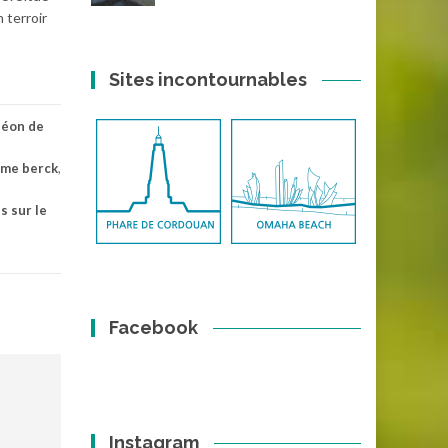
 terroir
Sites incontournables
déon de
ime berck
,
s sur le
Facebook
Instagram