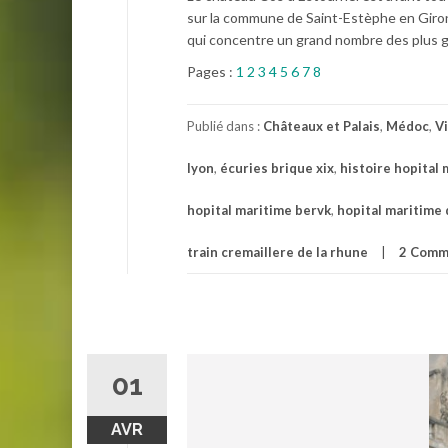
sur la commune de Saint-Estèphe en Girond
qui concentre un grand nombre des plus g
Pages :
1
2
3
4
5
6
7
8
Publié dans :
Châteaux et Palais
,
Médoc
,
V
lyon
,
écuries brique xix
,
histoire hopital
hopital maritime bervk
,
hopital maritime 
train cremaillere de la rhune
2 Comm
01
AVR