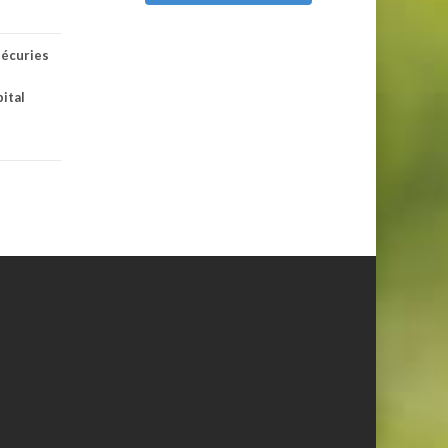
,
écuries
ital