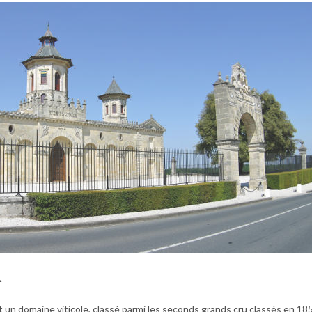
l
 un domaine viticole, classé parmi les seconds grands cru classés en 185