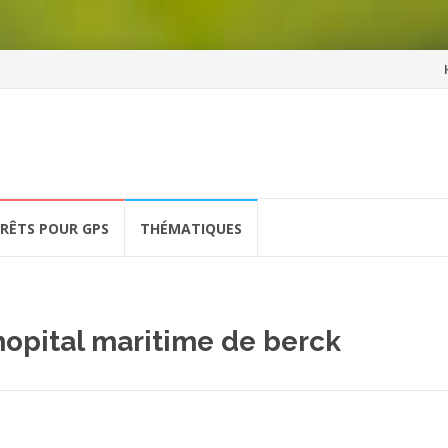
Al
a
co
ÉRÊTS POUR GPS
THÉMATIQUES
’hopital maritime de berck