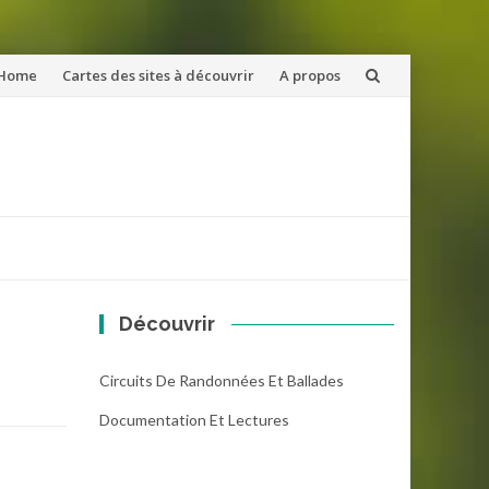
ler
Home
Cartes des sites à découvrir
A propos
u
ntenu
Découvrir
Circuits De Randonnées Et Ballades
Documentation Et Lectures