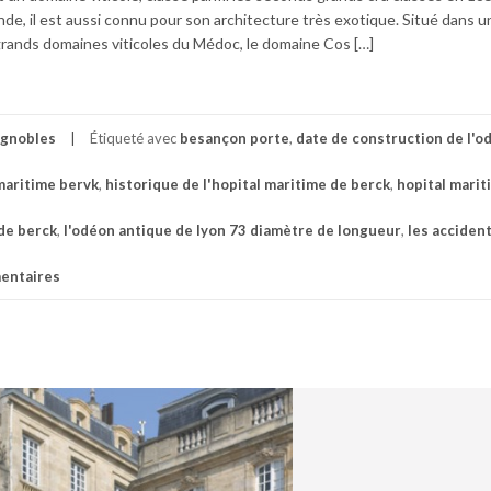
e, il est aussi connu pour son architecture très exotique. Situé dans un
rands domaines viticoles du Médoc, le domaine Cos […]
ignobles
Étiqueté avec
besançon porte
,
date de construction de l'o
 maritime bervk
,
historique de l'hopital maritime de berck
,
hopital marit
de berck
,
l'odéon antique de lyon 73 diamètre de longueur
,
les accident
entaires