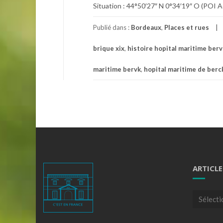
Situation : 44°50′27″ N 0°34′19″ O (POI A
Publié dans :
Bordeaux
,
Places et rues
brique xix
,
histoire hopital maritime berv
maritime bervk
,
hopital maritime de berc
ARTICLE
Articles
par
theme