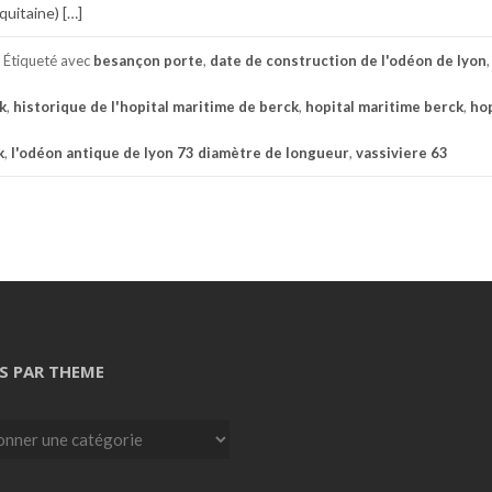
quitaine) […]
Étiqueté avec
besançon porte
,
date de construction de l'odéon de lyon
k
,
historique de l'hopital maritime de berck
,
hopital maritime berck
,
hop
k
,
l'odéon antique de lyon 73 diamètre de longueur
,
vassiviere 63
S PAR THEME