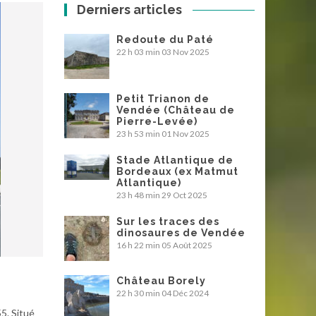
Derniers articles
Redoute du Paté
22 h 03 min
03 Nov 2025
Petit Trianon de
Vendée (Château de
Pierre-Levée)
23 h 53 min
01 Nov 2025
Stade Atlantique de
Bordeaux (ex Matmut
Atlantique)
23 h 48 min
29 Oct 2025
Sur les traces des
dinosaures de Vendée
16 h 22 min
05 Août 2025
Château Borely
22 h 30 min
04 Déc 2024
5. Situé