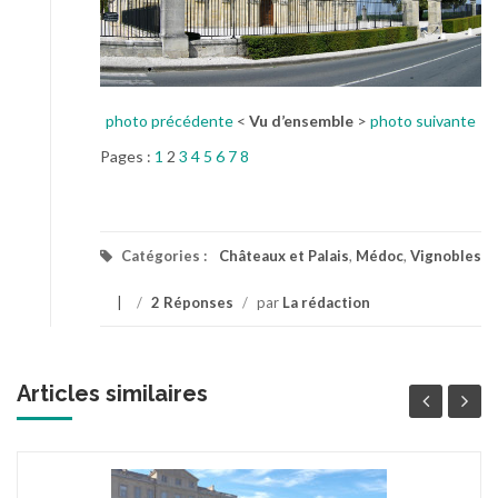
photo précédente
<
Vu d’ensemble
>
photo suivante
Pages :
1
2
3
4
5
6
7
8
Catégories :
Châteaux et Palais
,
Médoc
,
Vignobles
/
2 Réponses
/
par
La rédaction
Articles similaires