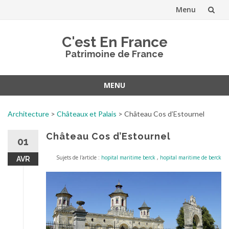
Menu
Aller
C'est En France
au
Patrimoine de France
contenu
MENU
Aller
au
Architecture
>
Châteaux et Palais
>
Château Cos d’Estournel
contenu
Château Cos d’Estournel
01
Sujets de l'article :
hopital maritime berck
,
hopital maritime de berck
AVR