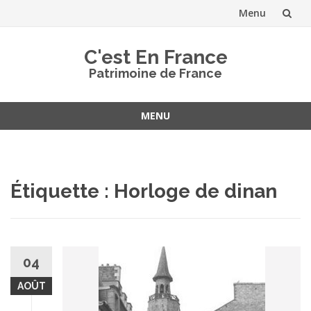
Menu
Aller
C'est En France
au
Patrimoine de France
contenu
MENU
Aller
au
contenu
Étiquette :
Horloge de dinan
04
AOÛT